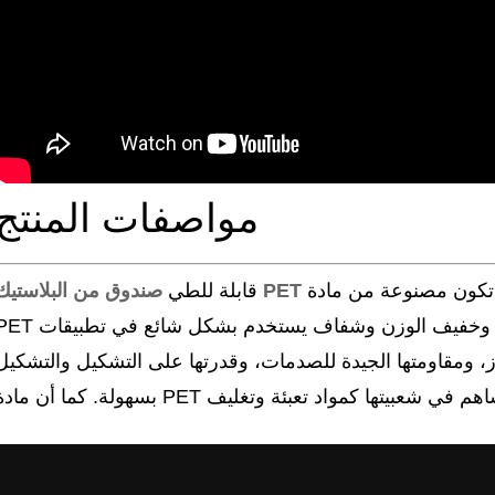
مواصفات المنتج
عادة ما تكون مصنوعة من مادة PET (البولي إيثيلين تيريفثاليت).
صندوق من البلاستيك PET
قابلة للطي
PET عبارة عن بوليمر لدن بالحرارة قوي وخفيف الوزن وشفاف يستخدم بشكل شائع 
، ومقاومتها الجيدة للصدمات، وقدرتها على التشكيل والتشكيل