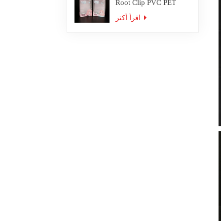
Root Clip PVC PET
Plastic Box Packaging
اقرأ أكثر