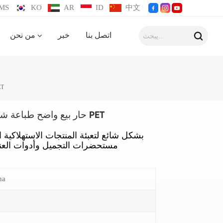
MS
KO
AR
ID
中文
اتصل بنا
خبر
من نحن
حار بيع واضح طباعة 
حار بيع واضح طباعة شعار شنقا صناديق التعبئة والتغليف PET
مستحضرات التجميل وأدوات العنا
na