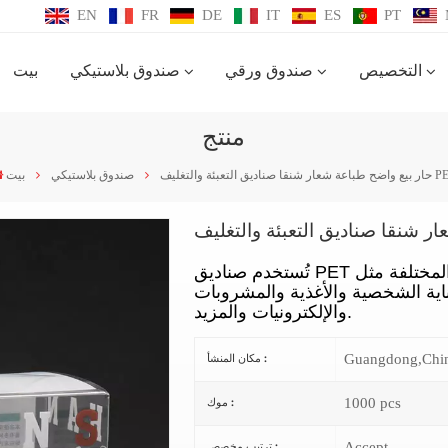
EN
FR
DE
IT
ES
PT
التخصيص
صندوق ورقي
صندوق بلاستيكي
بيت
منتج
شعار شنقا صناديق التعبئة والتغليف PET
صندوق بلاستيكي
بيت
تُستخدم صناديق PET بشكل شائع لتعبئة المنتجات الاستهلاكية المختلفة مثل
ية الشخصية والأغذية والمشروبات
والإلكترونيات والمزيد.
Guangdong,Chi
مكان المنشأ :
1000 pcs
موك :
Accept
ترتيب مخصص :