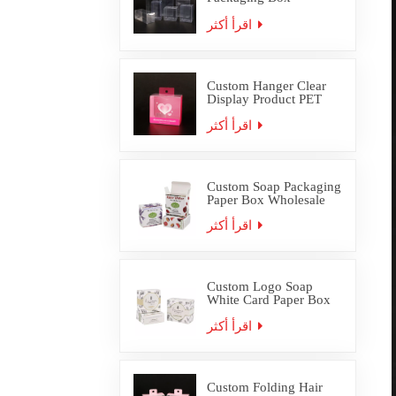
Wholesale
اقرأ أكثر
Custom Hanger Clear
Display Product PET
PVC Packaging Box
اقرأ أكثر
Custom Soap Packaging
Paper Box Wholesale
اقرأ أكثر
Custom Logo Soap
White Card Paper Box
Packaging
اقرأ أكثر
Custom Folding Hair