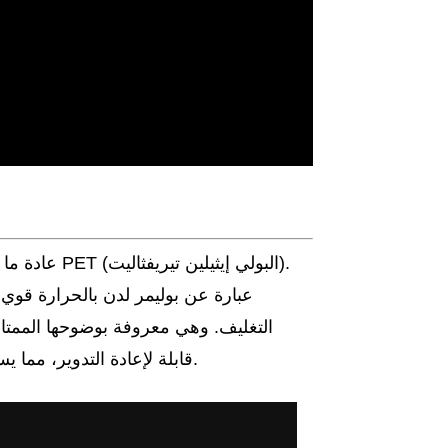
التغليف. وهي معروفة بوضوحها الممتاز
بسهولة. كما أن مادة PET قابلة لإعادة التدوير، مما يساهم في شعبيتها كمواد تعبئة وتغليف.