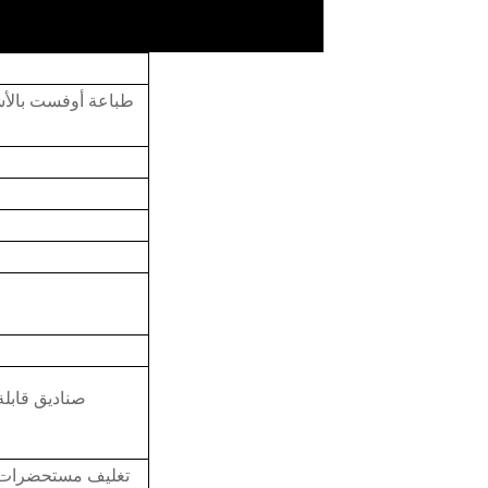
طباعة أوفست بالأشع
صناديق قابلة