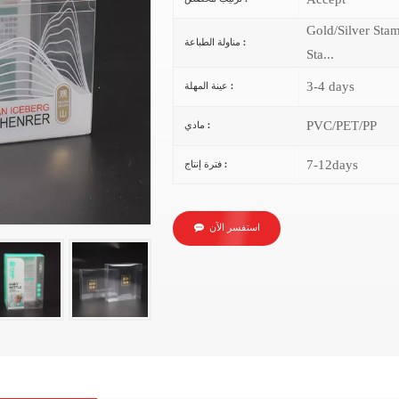
Gold/Silver Sta
مناولة الطباعة :
Sta...
3-4 days
عينة المهلة :
PVC/PET/PP
مادي :
7-12days
فترة إنتاج :
استفسر الآن