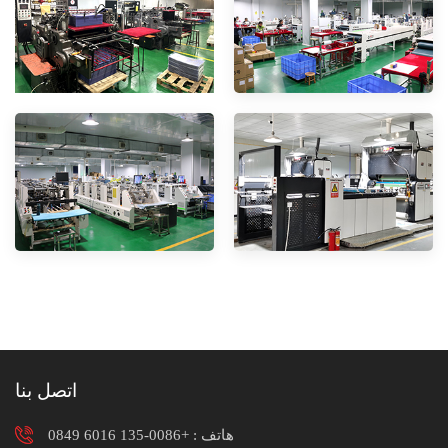
اتصل بنا
هاتف :
+0086-135 6016 0849