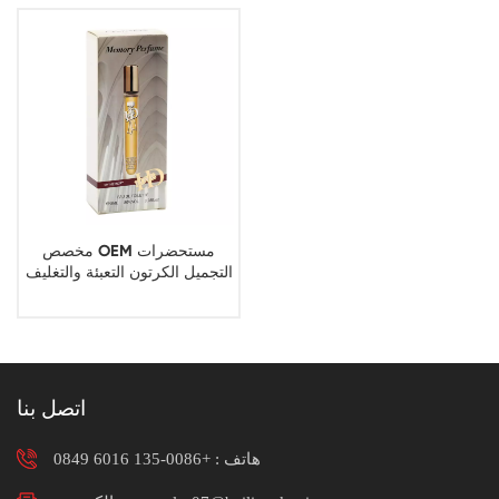
مخصص OEM مستحضرات
التجميل الكرتون التعبئة والتغليف
العطور المطبوعة ورقة مربع
التعبئة والتغليف مصنع
اتصل بنا
هاتف :
+0086-135 6016 0849