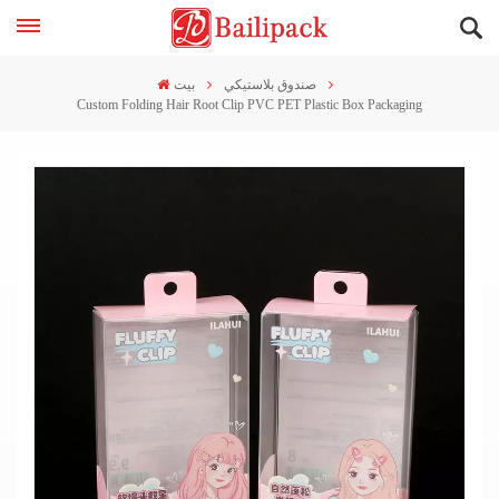
صندوق بلاستيكي
بيت
Custom Folding Hair Root Clip PVC PET Plastic Box Packaging