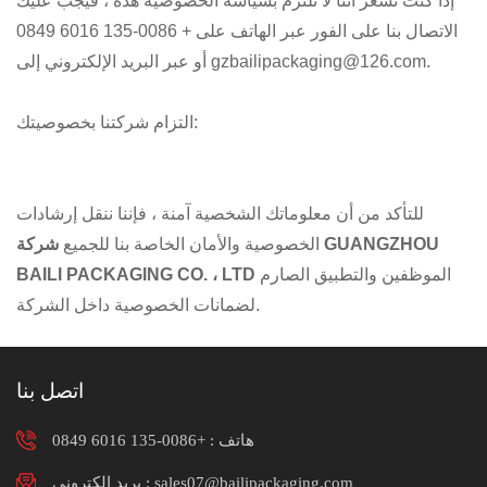
إذا كنت تشعر أننا لا نلتزم بسياسة الخصوصية هذه ، فيجب عليك
الاتصال بنا على الفور عبر الهاتف على + 0086-135 6016 0849
أو عبر البريد الإلكتروني إلى gzbailipackaging@126.com.
التزام شركتنا بخصوصيتك:
للتأكد من أن معلوماتك الشخصية آمنة ، فإننا ننقل إرشادات
الخصوصية والأمان الخاصة بنا للجميع
شركة GUANGZHOU
الموظفين والتطبيق الصارم
BAILI PACKAGING CO. ، LTD
لضمانات الخصوصية داخل الشركة.
اتصل بنا
هاتف :
+0086-135 6016 0849
بريد إلكتروني : sales07@bailipackaging.com