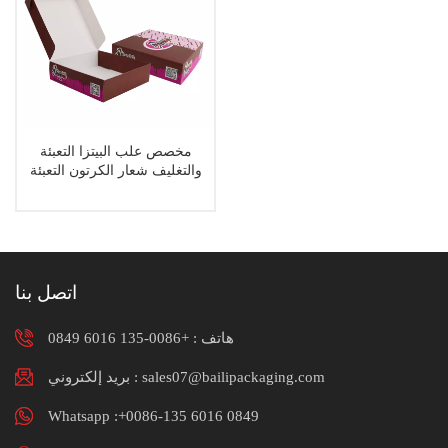
مخصص علب البيتزا التعبئة
والتغليف شعار الكرتون التعبئة
والتغليف لتغليف مربع الغذاء
اتصل بنا
هاتف :
+0086-135 6016 0849
بريد إلكتروني : sales07@bailipackaging.com
Whatsapp :+0086-135 6016 0849