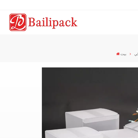
كي
بيت