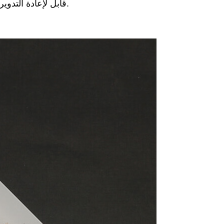
بلاستيك PP قابل لإعادة التدوير ويعتبر أكثر صداقة للبيئة مقارنة بالبلاستيك الآخر.