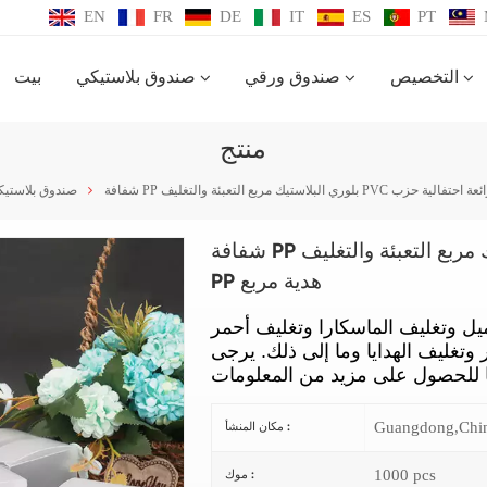
EN
FR
DE
IT
ES
PT
التخصيص
صندوق ورقي
صندوق بلاستيكي
بيت
منتج
صندوق بلاستي
شفافة PP بلوري البلاستيك مربع التعبئة والتغليف PVC رائعة احتفالية حزب
PP هدية مربع
ل وتغليف الماسكارا وتغليف أحمر
تغليف الهدايا وما إلى ذلك. يرجى
Guangdong,Chi
مكان المنشأ :
1000 pcs
موك :