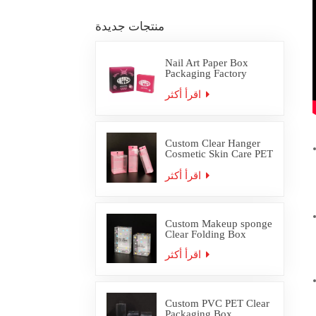
منتجات جديدة
Nail Art Paper Box
Packaging Factory
Custom
اقرأ أكثر
Custom Clear Hanger
Cosmetic Skin Care PET
PVC Packaging Box
اقرأ أكثر
Custom Makeup sponge
Clear Folding Box
اقرأ أكثر
Custom PVC PET Clear
Packaging Box