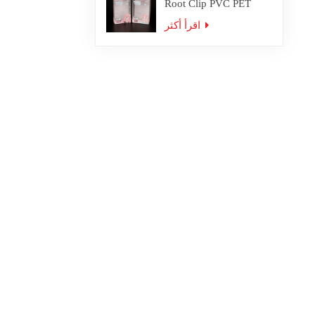
Root Clip PVC PET
Plastic Box Packaging
اقرأ أكثر