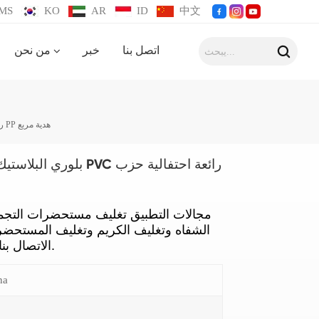
MS
KO
AR
ID
中文
اتصل بنا
خبر
من نحن
شفافة PP بلوري البلاستيك مربع التعبئة والتغليف PVC رائعة احتفالية حزب PP هدية مربع
مجالات التطبيق تغليف مستحضرات التجمي
الشفاه وتغليف الكريم وتغليف المستحضر و
الاتصال بنا للحصول على مزيد من المعلومات.
na