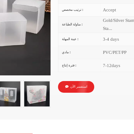
Accept
ترتيب مخصص :
Gold/Silver Sta
مناولة الطباعة :
Sta...
3-4 days
عينة المهلة :
PVC/PET/PP
مادي :
7-12days
فترة إنتاج :
استفسر الآن