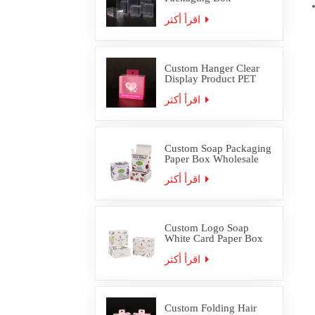
Wholesale
اقرأ أكثر
Custom Hanger Clear
Display Product PET
PVC Packaging Box
اقرأ أكثر
Custom Soap Packaging
Paper Box Wholesale
اقرأ أكثر
Custom Logo Soap
White Card Paper Box
Packaging
اقرأ أكثر
Custom Folding Hair