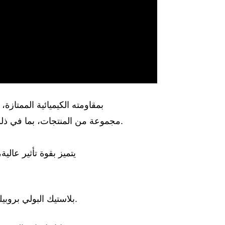
يُعرف بلاستيك PP بمقاومته الكيميائي
مجموعة من المنتجات، بما في ذلك مستحضرات التجميل والإلكترونيات والمواد الغذائية وغيرها.
يتميز بقوة تأثير عالي
بلاستيك البولي بروبيلين خفيف الوزن لكنه متين، ويوفر التوازن بين القوة والمرونة.