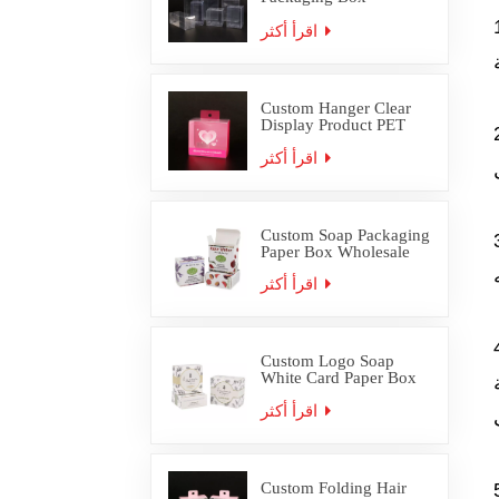
Wholesale
اقرأ أكثر
Custom Hanger Clear
Display Product PET
PVC Packaging Box
اقرأ أكثر
Custom Soap Packaging
Paper Box Wholesale
اقرأ أكثر
Custom Logo Soap
White Card Paper Box
Packaging
اقرأ أكثر
Custom Folding Hair