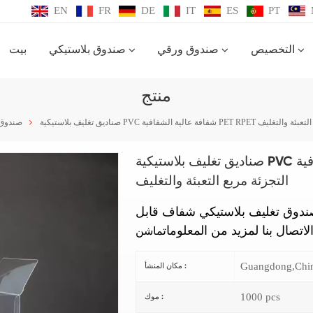
EN
FR
DE
IT
ES
PT
التخصيص
صندوق ورقي
صندوق بلاستيكي
بيت
منتج
البلاستيك التجزئة مربع التعبئة والتغليف
صندوق 
صناديق تغليف بلاستيكية PVC شفافة عالية الشفافية PET RPET البلاستيك
التجزئة مربع التعبئة والتغليف
صندوق تغليف بلاستيكي شفاف قابل
لاتصال بنا لمزيد من المعلومات
Guangdong,Chi
مكان المنشأ :
1000 pcs
موك :