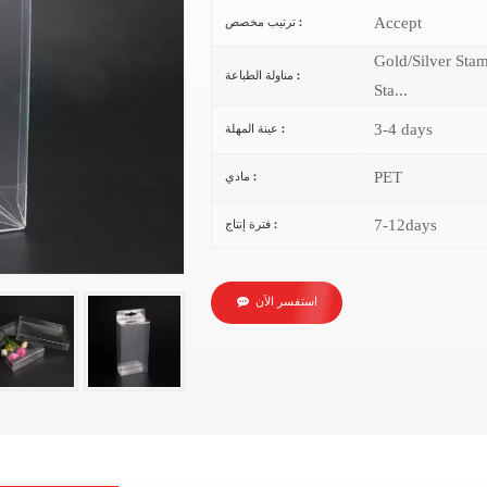
Accept
ترتيب مخصص :
Gold/Silver Sta
مناولة الطباعة :
Sta...
3-4 days
عينة المهلة :
PET
مادي :
7-12days
فترة إنتاج :
استفسر الآن