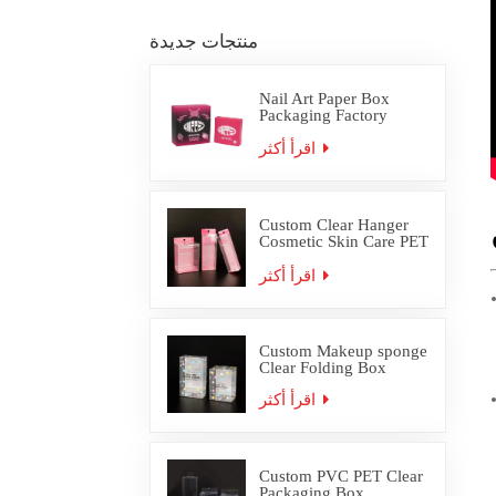
منتجات جديدة
Nail Art Paper Box
Packaging Factory
Custom
اقرأ أكثر
Custom Clear Hanger
Cosmetic Skin Care PET
PVC Packaging Box
اقرأ أكثر
Custom Makeup sponge
Clear Folding Box
اقرأ أكثر
Custom PVC PET Clear
Packaging Box