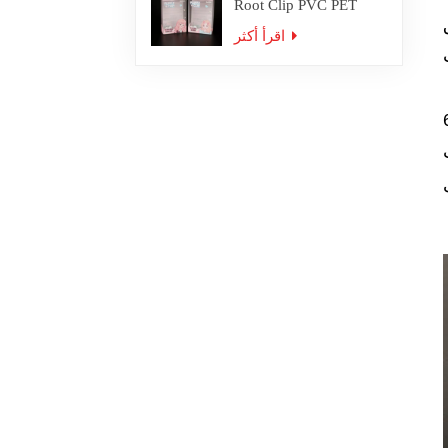
Root Clip PVC PET
Plastic Box Packaging
اقرأ أكثر