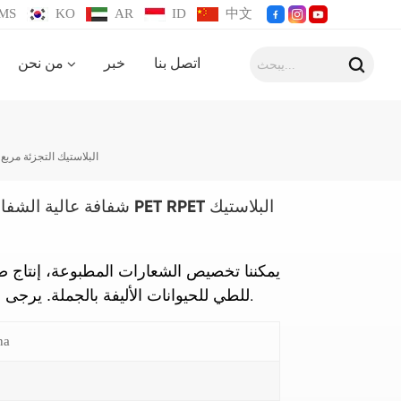
MS
KO
AR
ID
中文
اتصل بنا
خبر
من نحن
صناديق تغليف بلاستيكية PVC شفافة عالية الشفافية PET RPET 
يمكننا تخصيص الشعارات المطبوعة،
إنتاج 
ماشن.
للطي للحيوانات الأليفة بالجملة
. يرجى ا
na