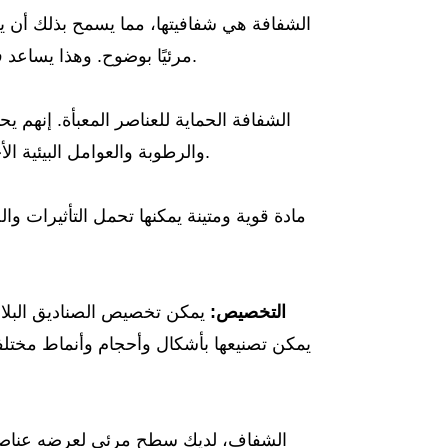
الميزة الأساسية لصناديق PVC الشفافة هي شفافيتها، مما يسمح بذلك
أن يك
الجاذبية وجعل المنتج أكثر جاذبية.
مرئيًا بوضوح. وهذا يساعد ف
توفر صناديق PVC الشفافة الحماية للعناصر المعبأة. إ
الحالة أثناء التخزين والنقل.
والرطوبة والعوامل البيئية ال
PVC مادة قوية ومتينة يمكنها تحمل التأثيرات 
التخصيص:
يمكن تخصيص الصناديق البلاست
يمكن تصنيعها بأشكال وأحجام وأنماط مختلفة
مع تغليف صندوق PVC الشفاف، لديك سطح مرئي لعرضه
عناصر