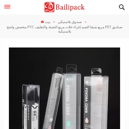
صندوق بلاستيكي
بيت
مخصص واضح PVC مربع شنقا الصيد إغراء خلات مربع التعبئة والتغليف PET صناديق
بلاستيكية