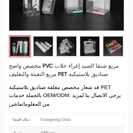
مخصص واضح PVC مربع شنقا الصيد إغراء خلات
مربع التعبئة والتغليف PET صناديق بلاستيكية
قد شعار مخصص معلقة صناديق بلاستيكية PET
بالجملة
خدمات OEM/ODM. يرجى الاتصال بنا لمزيد
ماشن.
من المعلومات
Guangdong,China
مكان المنشأ :
1000 pcs
موك :