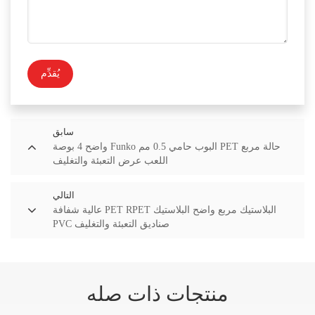
يُقدِّم
سابق
واضح 4 بوصة Funko البوب حامي 0.5 مم PET حالة مربع
اللعب عرض التعبئة والتغليف
التالي
عالية شفافة PET RPET البلاستيك مربع واضح البلاستيك
PVC صناديق التعبئة والتغليف
منتجات ذات صله