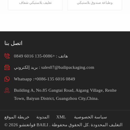
التجزئة مربع التعبئة
وطباعة صندوق بلاستيكي
تغليف بلاستيكي شفاف
والتغليف
بولي كلوريد الفينيل قابل
قابل للطي للحيوانات
للطي. يرجى الاتصال بنا
الأليفة بالجملة. يرجى
للحصول على مزيد من
الاتصال بنا لمزيد من
المعلوماتماشن.
المعلوماتماشن.
اتصل بنا
هاتف :
+0086-135 6016 0849
بريد إلكتروني : sales07@bailipackaging.com
Whatsapp :+0086-135 6016 0849
Building A, No.85 Gangtai Road, Aigang Village, Renhe
Town, Baiyun District, Guangzhou City,China.
سياسة الخصوصية
XML
المدونة
خريطة الموقع
© 2026 قوانغتشو BAILI التغليف المحدودة .كل الحقوق محفوظة .