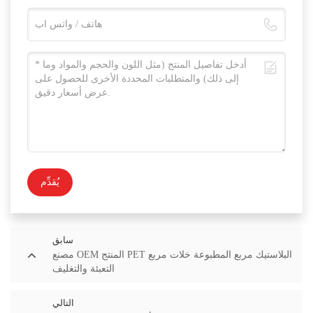
يُقدِّم
سابق
مصنع OEM المنتج PET البلاستيك مربع المطبوعة خلات مربع
التعبئة والتغليف
التالي