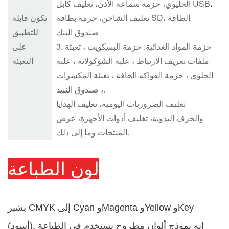
الخليوي، حزمة سماعة الأذن، تغليف كابل USB،
تغليف الشاحن، حزمة بطاقة SD، الطاقة
تكون قابلة
صندوق البنك
للتطبيق
3. حزمة المواد الغذائية: حزمة البسكويت ، تعبئة
على
ملفات تعريف الارتباط ، علبة الشوكولاتة ، علبة
التعبئة
الحلوى ، حزمة الفواكه الجافة ، تعبئة المكسرات
، صندوق النبيذ.
تغليف الضروريات اليومية، تغليف الهدايا
والحرف اليدوية، تغليف أدوات الأجهزة، عرض
المنتجات وما إلى ذلك.
لون الطباعة
يشير CMYK إلى Cyan وMagenta وYellow وKey
(أسود). إنه نموذج ألوان مطروح يستخدم في الطباعة