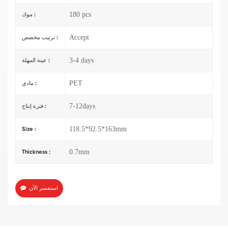
180 pcs
موك :
Accept
ترتيب مخصص :
3-4 days
عينة المهلة :
PET
مادي :
7-12days
فترة إنتاج :
118.5*92.5*163mm
Size :
0.7mm
Thickness :
استفسر الآن