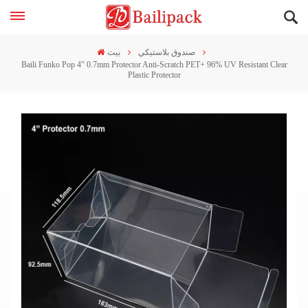
صندوق بلاستيكي
بيت
Baili Funko Pop 4" 0.7mm Protector Anti-Scratch PET+ 96% UV Resistant Clear
Plastic Protector