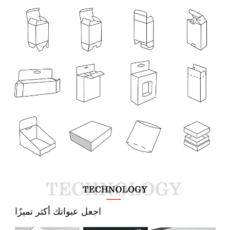
  اجعل عبواتك أكثر تميزًا