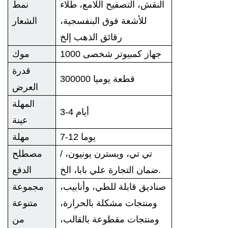
النقش، التصفيح اللامع، طلاء
نمط
للأشعة فوق البنفسجية،
الشعار
رقائق الذهب إلخ
1000 جهاز كمبيوتر شخصى
موك
قدرة
300000 قطعة يوميا
العرض
المهلة
3-4 أيام
عينة
7-12 يوما
مهلة
/ تي تي، ويسترن يونيون،
مصطلح
ضمان التجارة علي بابا، الخ.
الدفع
صناديق قابلة للطي، وأنابيب،
مجموعة
ومنتجات مشكلة بالحرارة،
متنوعة
ومنتجات مقطوعة بالقالب،
من