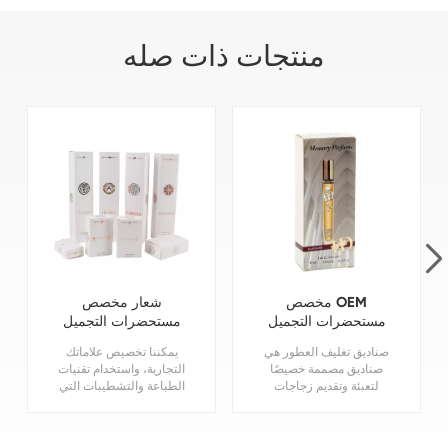
منتجات ذات صله
مخصص OEM
شعار مخصص
مستحضرات التجميل
مستحضرات التجميل
الكرتون التعبئة
الكرتون للطي
صناديق تغليف العطور هي
يمكننا تخصيص علاماتك
والتغليف العطور
المطبوعة العطور ورقة
صناديق مصممة خصيصًا
التجارية، واستخدام تقنيات
المطبوعة ورقة مربع
مربع التعبئة والتغليف
لتعبئة وتقديم زجاجات
الطباعة والتشطيبات التي
التعبئة والتغليف مصنع
العطور.يرجى الاتصال بنا
تعزز المظهر البصري
للحصول على مزيد من
للمنتج تغليف علب العطور
المعلومات.
الورقية.يرجى متابعةaط م