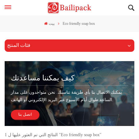
Eco friendly soap box
بيت
فئات المنتج
كيف يمكننا مساعدتك
يمكنك الاتصال بنا بأي طريقة تناسبك. نحن متواجدون على مدار
الساعة طوال أيام الأسبوع عبر البريد الإلكتروني أو الهاتف.
اتصل بنا
1 النتائج التي تم العثور عليها ل "Eco friendly soap box"