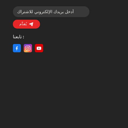
يُقدِّم
تابعنا :