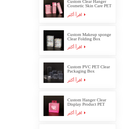
Custom Clear Hanger
Cosmetic Skin Care PET
PVC Packaging Box
اقرأ أكثر
Custom Makeup sponge
Clear Folding Box
اقرأ أكثر
Custom PVC PET Clear
Packaging Box
Wholesale
اقرأ أكثر
Custom Hanger Clear
Display Product PET
PVC Packaging Box
اقرأ أكثر