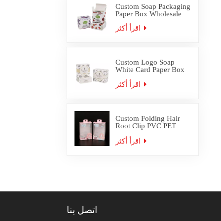
Custom Soap Packaging
Paper Box Wholesale
اقرأ أكثر
Custom Logo Soap
White Card Paper Box
Packaging
اقرأ أكثر
Custom Folding Hair
Root Clip PVC PET
Plastic Box Packaging
اقرأ أكثر
اتصل بنا