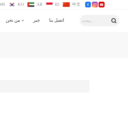
MS
KO
AR
ID
中文
اتصل بنا
خبر
من نحن