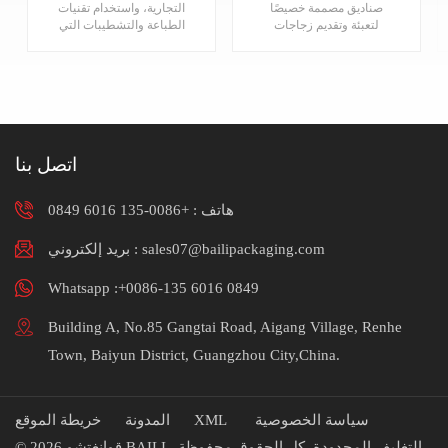
صناديق مصممة خصيصًا
التجارية، واستخدام تقنيات
المطبوعة ورقة مربع
مربع التعبئة والتغليف
لتعبئة وتقديم زجاجات
الطباعة والتشطيبات التي
التعبئة والتغليف مصنع
العطور.يرجى الاتصال بنا
تعزز المظهر البصري
للحصول على مزيد من
للمنتج تغليف علب العطور
المعلومات.
الورقية.يرجى متابعةaط م
لنا لمزيد من المعلومات.
اتصل بنا
هاتف :
+0086-135 6016 0849
بريد إلكتروني : sales07@bailipackaging.com
Whatsapp :+0086-135 6016 0849
Building A, No.85 Gangtai Road, Aigang Village, Renhe
Town, Baiyun District, Guangzhou City,China.
سياسة الخصوصية
XML
المدونة
خريطة الموقع
© 2026 قوانغتشو BAILI التغليف المحدودة .كل الحقوق محفوظة .