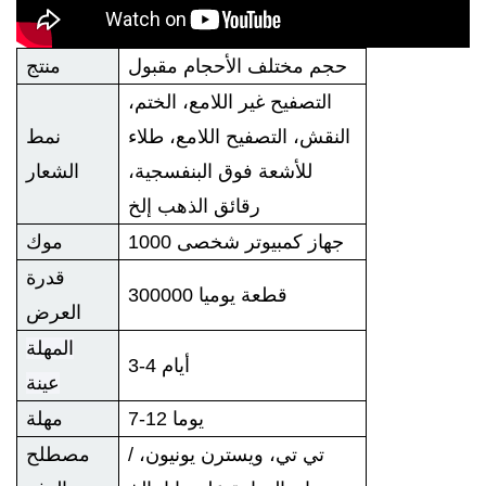
حجم مختلف الأحجام مقبول
منتج
التصفيح غير اللامع، الختم،
النقش، التصفيح اللامع، طلاء
نمط
للأشعة فوق البنفسجية،
الشعار
رقائق الذهب إلخ
1000 جهاز كمبيوتر شخصى
موك
قدرة
300000 قطعة يوميا
العرض
المهلة
3-4 أيام
عينة
7-12 يوما
مهلة
/ تي تي، ويسترن يونيون،
مصطلح