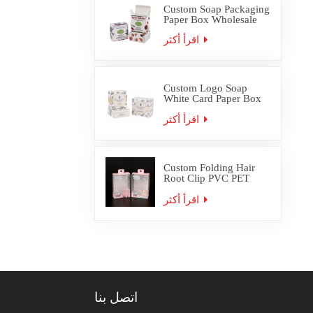
Custom Soap Packaging
Paper Box Wholesale
اقرأ أكثر
Custom Logo Soap
White Card Paper Box
Packaging
اقرأ أكثر
Custom Folding Hair
Root Clip PVC PET
Plastic Box Packaging
اقرأ أكثر
اتصل بنا