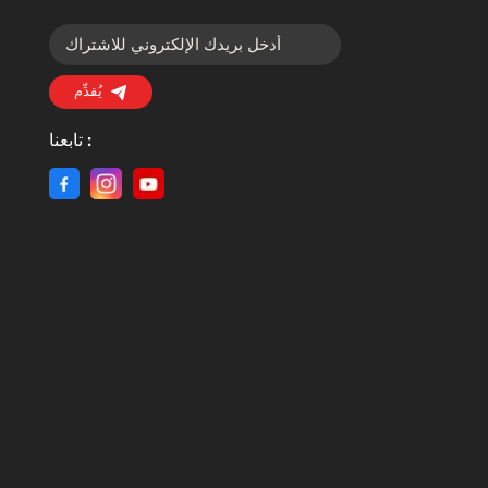
يُقدِّم
تابعنا :