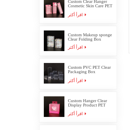
Custom Clear Hanger
Cosmetic Skin Care PET
PVC Packaging Box
اقرأ أكثر
Custom Makeup sponge
Clear Folding Box
اقرأ أكثر
Custom PVC PET Clear
Packaging Box
Wholesale
اقرأ أكثر
Custom Hanger Clear
Display Product PET
PVC Packaging Box
اقرأ أكثر