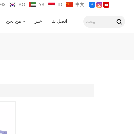
MS
KO
AR
ID
中文
اتصل بنا
خبر
من نحن