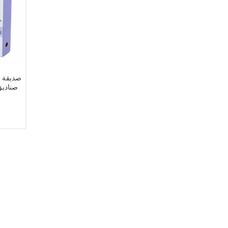
صديقة ل
صناديق