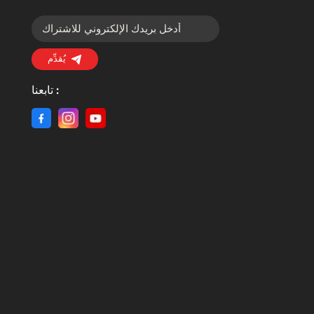
يُقدِّم
تابعنا :