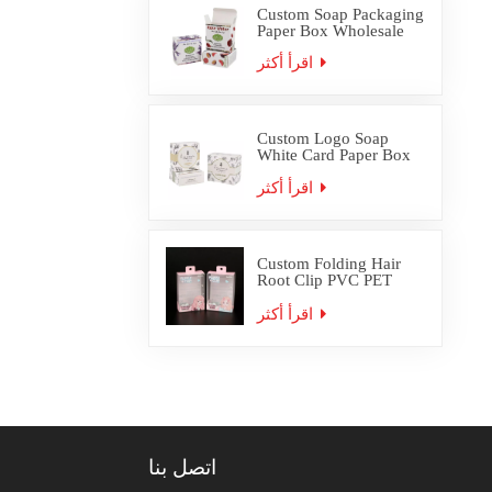
Custom Soap Packaging
Paper Box Wholesale
اقرأ أكثر
Custom Logo Soap
White Card Paper Box
Packaging
اقرأ أكثر
Custom Folding Hair
Root Clip PVC PET
Plastic Box Packaging
اقرأ أكثر
اتصل بنا