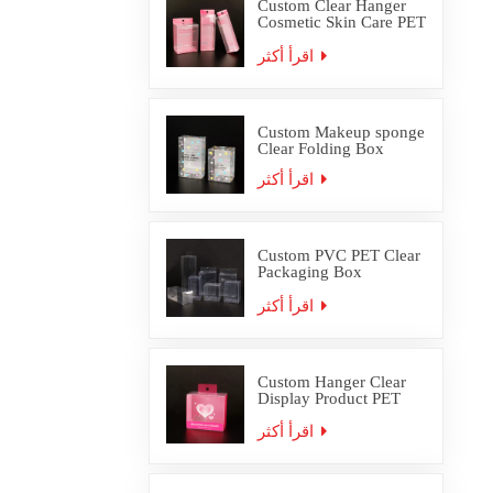
Custom Clear Hanger
Cosmetic Skin Care PET
PVC Packaging Box
اقرأ أكثر
Custom Makeup sponge
Clear Folding Box
اقرأ أكثر
Custom PVC PET Clear
Packaging Box
Wholesale
اقرأ أكثر
Custom Hanger Clear
Display Product PET
PVC Packaging Box
اقرأ أكثر