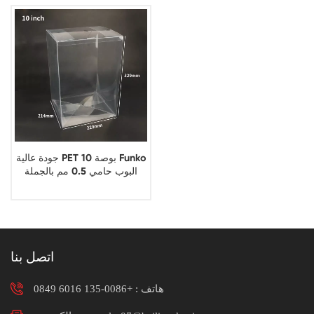
جودة عالية PET 10 بوصة Funko
البوب حامي 0.5 مم بالجملة
اتصل بنا
هاتف :
+0086-135 6016 0849