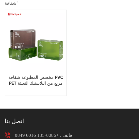
شفافة"
مخصص المطبوعة شفافة PVC
PET مربع من البلاستيك التعبئة
والتغليف
اتصل بنا
هاتف :
+0086-135 6016 0849