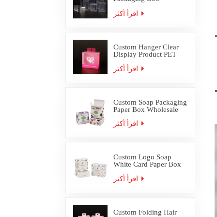
Wholesale
اقرأ أكثر
Custom Hanger Clear
Display Product PET
PVC Packaging Box
اقرأ أكثر
Custom Soap Packaging
Paper Box Wholesale
اقرأ أكثر
Custom Logo Soap
White Card Paper Box
Packaging
اقرأ أكثر
Custom Folding Hair