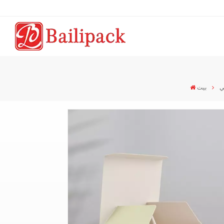
ي
بيت