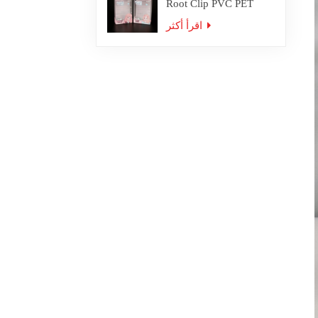
Root Clip PVC PET
Plastic Box Packaging
اقرأ أكثر