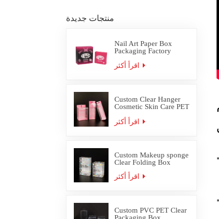
منتجات جديدة
Nail Art Paper Box
Packaging Factory
Custom
اقرأ أكثر
Custom Clear Hanger
Cosmetic Skin Care PET
PVC Packaging Box
اقرأ أكثر
Custom Makeup sponge
Clear Folding Box
اقرأ أكثر
Custom PVC PET Clear
Packaging Box