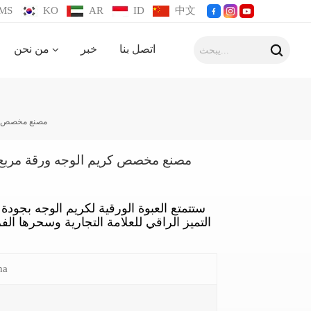
MS
KO
AR
ID
中文
اتصل بنا
خبر
من نحن
مصنع مخصص كري
مصنع مخصص كريم الوجه ورقة مربع ا
ستتمتع العبوة الورقية لكريم الوجه بجو
التميز الراقي للعلامة التجارية وسحرها ال
na