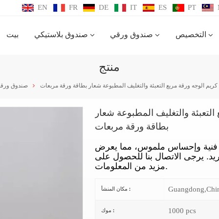
EN
FR
DE
IT
ES
PT
التخصيص
صندوق ورقي
صندوق بلاستيكي
بيت
منتج
م الوجه ورقة مربع التعبئة والتغليف المطبوعة شعار بطاقة ورقة مربعات
صندوق ورق
لتعبئة والتغليف المطبوعة شعار
بطاقة ورقة مربعات
دة فنية وإحساس ملموس، مما يعرض
فريد. يرجى الاتصال بنا للحصول على
مزيد من المعلومات.
Guangdong,Chi
مكان المنشأ :
1000 pcs
موك :