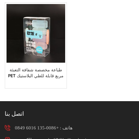
طباعة مخصصة شفافة التعبئة
PET مربع قابلة للطي البلاستيك
واضح PVC مربع التعبئة والتغليف
اتصل بنا
هاتف :
+0086-135 6016 0849