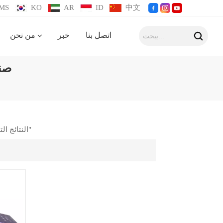
MS
KO
AR
ID
中文
اتصل بنا
خبر
من نحن
صن
2 النتائج التي تم العثور عليها ل "صندوق تغليف مستحضرات التجميل بشعار مخصص"