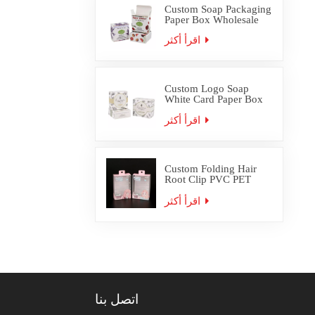
Custom Soap Packaging
Paper Box Wholesale
اقرأ أكثر
Custom Logo Soap
White Card Paper Box
Packaging
اقرأ أكثر
Custom Folding Hair
Root Clip PVC PET
Plastic Box Packaging
اقرأ أكثر
اتصل بنا