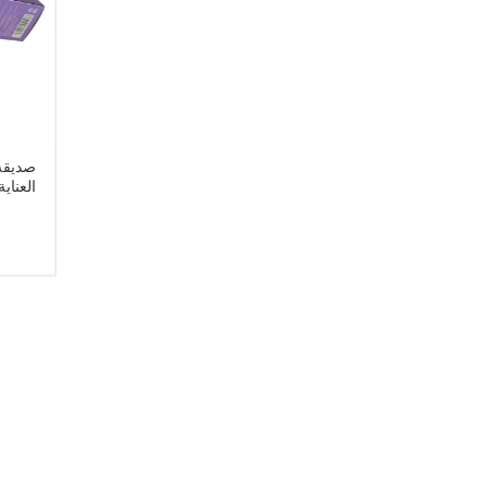
صديقة
العناي
ورقة 