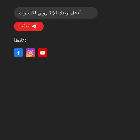
يُقدِّم
تابعنا :