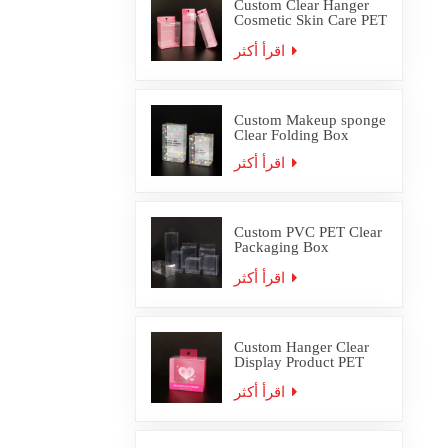
Custom Clear Hanger
Cosmetic Skin Care PET
PVC Packaging Box
اقرأ أكثر
Custom Makeup sponge
Clear Folding Box
اقرأ أكثر
Custom PVC PET Clear
Packaging Box
Wholesale
اقرأ أكثر
Custom Hanger Clear
Display Product PET
PVC Packaging Box
اقرأ أكثر