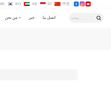
MS
KO
AR
ID
中文
اتصل بنا
خبر
من نحن