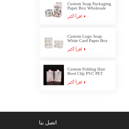
Custom Soap Packaging
Paper Box Wholesale
اقرأ أكثر
Custom Logo Soap
White Card Paper Box
Packaging
اقرأ أكثر
Custom Folding Hair
Root Clip PVC PET
Plastic Box Packaging
اقرأ أكثر
اتصل بنا