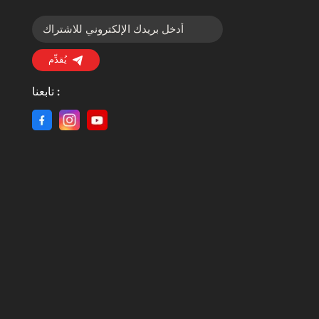
يُقدِّم
تابعنا :