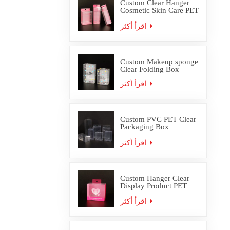
Custom Clear Hanger
Cosmetic Skin Care PET
PVC Packaging Box
اقرأ أكثر
Custom Makeup sponge
Clear Folding Box
اقرأ أكثر
Custom PVC PET Clear
Packaging Box
Wholesale
اقرأ أكثر
Custom Hanger Clear
Display Product PET
PVC Packaging Box
اقرأ أكثر