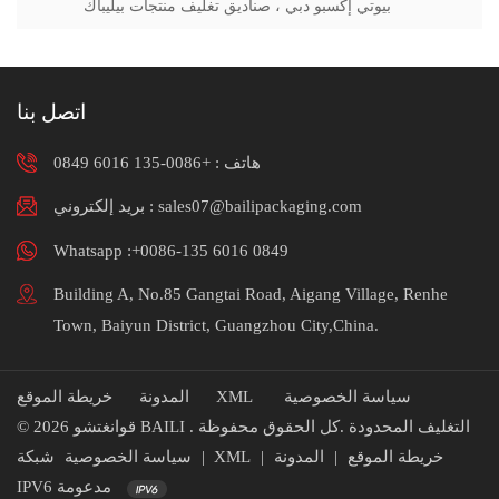
بيوتي إكسبو دبي ، صناديق تغليف منتجات بيليباك
اتصل بنا
هاتف :
+0086-135 6016 0849
بريد إلكتروني : sales07@bailipackaging.com
Whatsapp :+0086-135 6016 0849
Building A, No.85 Gangtai Road, Aigang Village, Renhe
Town, Baiyun District, Guangzhou City,China.
سياسة الخصوصية
XML
المدونة
خريطة الموقع
© 2026 قوانغتشو BAILI التغليف المحدودة .كل الحقوق محفوظة .
خريطة الموقع
|
المدونة
|
XML
|
سياسة الخصوصية
شبكة
IPV6 مدعومة