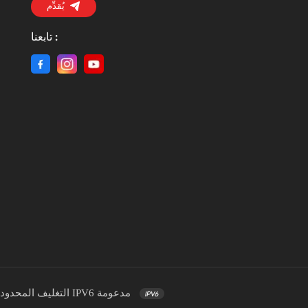
يُقدِّم
تابعنا :
شبكة IPV6 مدعومة
© 2026 قوانغتشو BAILI ا