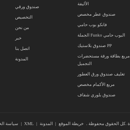
الأليفة
صندوق ورقي
صندوق عطر مخصص
التخصيص
فانكو بوب حامي
من نحن
الجملة Funko البوب حامي
خبر
صندوق بلاستيك PP
اتصل بنا
مربع بطاقة ورقة مستحضرات
المدونة
التجميل
تغليف صندوق ورق العطور
مربع الأكمام مخصص
صندوق بلوري شفاف
لتغليف المحدودة .كل الحقوق محفوظة .
خريطة الموقع
|
المدونة
|
XML
|
سياسة ال