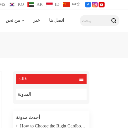
MS
KO
AR
ID
中文
اتصل بنا
خبر
من نحن
فئات
المدونة
أحدث مدونة
How to Choose the Right Cardboard Box Packaging Type for Your Product