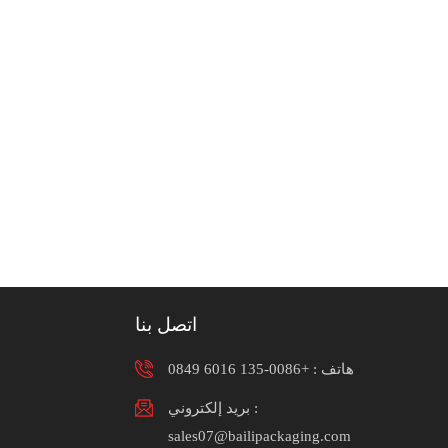
اتصل بنا
هاتف :
+0086-135 6016 0849
بريد إلكتروني :
sales07@bailipackaging.com