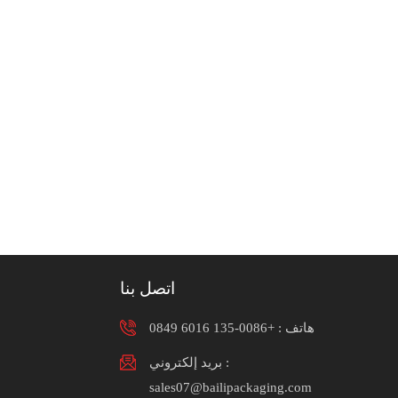
اتصل بنا
هاتف :
+0086-135 6016 0849
بريد إلكتروني :
sales07@bailipackaging.com